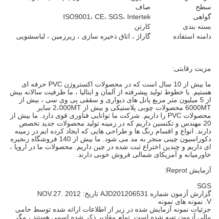
سطح
صاف
گواهی
ISO9001، CE، SGS، Intertek
بسته بندی
کارتن
دامنه استفاده
گاراژ ، اتاق ذخیره سازی ، زیرزمین ، لباسشویی
مزیت رقابتی:
ما بیش از 10 سال است که در محصولات اکستروژن PVC حرفه ای
هستیم. با خطوط تولید پیشرفته از آلمان و ایتالیا ، ما ظرفیت سالانه بیش
از 5 میلیون متر مربع پانل های دیواری و سقفی پی وی سی ، بیش از
6000MT محصولات چوبی پلاستیکی و بیش از 2،000MT سایر
محصولات PVC را داریم. شرکت ما توانایی فناوری قوی دارد. ما بیش از
20 مهندس و تکنسین داریم که در زمینه تولید محصولات جدید تخصص
دارند. انواع و اقسام رنگ ها و طراحی هایی که ایجاد کرده ایم در زمینه
دکوراسیون چینی منجر به مد می شود. ما بیش از 140 فروشگاه زنجیره
ای داریم و چندین اختراع ثبت شده در چین داریم. محصولات ما در اروپا ،
خاورمیانه و آمریکای شمالی فروش خوبی دارند.
آزمایش Reprot:
SGS
گزارش آزمون شماره AJD201206531 تاریخ: NOV.27. 2012
V. نمونه های نمونه
جزئیات نمونه آزمایش شده در زیر از اطلاعات ارائه شده توسط حامی
مالی آزمون تهیه شده است. تمام مقادیر ذکر شده اسمی هستند ، مگر