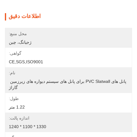
اطلاعات دقیق
محل منبع:
ژجیانگ، چین
گواهی:
CE,SGS,ISO9001
نام:
پانل های PVC Slatwall برای پانل های سیستم دیواره های زیرزمین 
گاراژ
طول:
1.22 متر
اندازه پالت:
1330 * 1100 * 1240