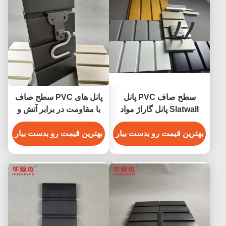
سطح صاف PVC پانل
پانل های PVC سطح صاف
Slatwall پانل گاراژ مواد
با مقاومت در برابر آتش و
دکوراسیون داخلی
نصب آسان
بهترین قیمت رو بدست بیار
بهترین قیمت رو بدست بیار