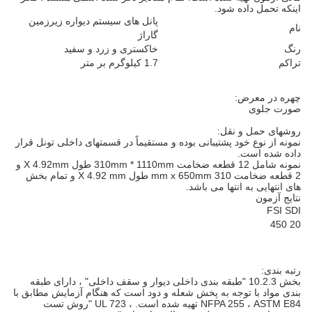
اینکه تحمل داده شود.
پانل های سیستم دیواره زیرزمین
نام
گاراژ
رنگ
خاکستری و زرد و سفید
تراکم
1.7 کیلوگرم بر متر
چهره در معرض:
صورت جلوی
روشهای حمل و نقل:
نمونه از نوع خود پشتیبانی بوده و مستقیماً در قسمتهای داخلی تونل قرار
داده شده است.
نمونه شامل 12 قطعه ضخامت 310mm * 1110mm طول X 4.92mm و
2 قطعه ضخامت 310 mm x 650mm طول X 4.92 mm و تمام بخش
های انتهایی به انتها می باشد.
نتایج آزمون
FSI SDI
20 450
رتبه بندی:
بخش 10.2.3 "طبقه بندی داخلی دیوار و سقف داخلی" ، دارای طبقه
بندی مواد با توجه به پخش شعله و دود است که هنگام آزمایش مطابق با
NFPA 255 ، ASTM E84 تهیه شده است. ، UL 723 "روش تست