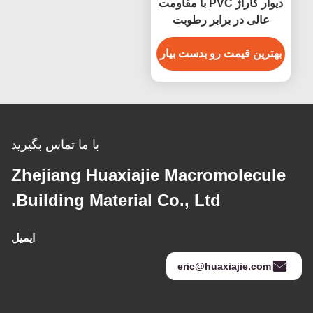
دیوار گاراژ PVC با مقاومت
عالی در برابر رطوبت
بهترین قیمت رو بدست بیار
با ما تماس بگیرید
Zhejiang Huaxiajie Macromolecule
Building Material Co., Ltd.
ایمیل
eric@huaxiajie.com