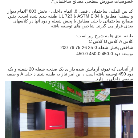
خصوصیات سوزش سطحی مصالح ساختمانی".
کد بین المللی ساختمان ، فصل 8. اتمام داخلی ، بخش 803 "اتمام دیوار
و سقف" مطابق با ASTM E 84 یا UL 723 طبقه بندی شده است. چنین
مصالح ساختمانی داخلی مطابق با پخش شعله و دود آنها در کلاسهای
بعدی قرار می گیرند. شاخص های توسعه یافته
طبقه بندی ها به شرح زیر است:
کلاس A کلاس B کلاس C
شاخص پخش شعله 0-25 26-75 76-200
توسعه دود 0-450 0-450 0-450
از آنجایی که نمونه آزمایش شده دارای یک صفحه شعله 20 شعله و یک
دود 450 توسعه یافته است ، این امر نیاز به طبقه بندی داخلی A و طبقه
سقفی داخلی را دارد.