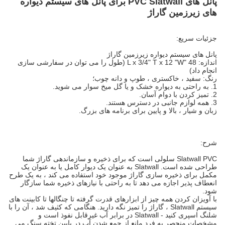
پانل های PVC Slatwall برای پانل های سیستم دیواره
های زیرزمین گاراژ
جزئیات سریع:
پانل های سیستم دیواره زیرزمین گاراژ
اندازه: 48 "L x 3/4" T x 12 "W (طول را می توان در سفارشی سازی
انجام داد)
رنگ: سفید ، خاکستری ، طوپ و دانه چوب؛
1. به راحتی به دیواره خشک و یا گل میخ سوار می شوید.
2. تمیز کردن با دوام آسان.
3. همه لوازم جانبی در دسترس هستند.
زبان و شیار ، بالا و پایین برای برنامه های بزرگ.
شرح:
Slatwall PVC سلولی است که برای ذخیره و سازماندهی گاراژ شما
طراحی شده است. Slatwall به عنوان یک دیوار کامل یا به عنوان یک
مکمل برای ذخیره سازی گاراژ موجود خود استفاده می کند ، به یک طرح
انعطاف پذیر اجازه می دهد تا به راحتی با نیازهای ذخیره شما سازگار
شود.
با آویزان کردن همه چیز از ابزارهای قدرت گرفته تا چنگالها تا کابینت های
سیستم Slatwall ، گاراژ را تمیز نگه دارید. هنگامی که کثیف شد ، آن را با
شلنگ اسپری کنید - Slatwall در برابر آب غیرقابل نفوذ است و
مشخصات منحصر به فرد مانع از جمع شدن آب در پایین تخته سنگ می