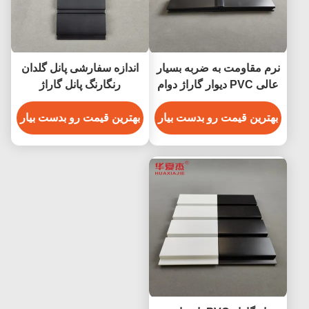
نرم مقاومت به ضربه بسیار
اندازه سفارشی پانل گلدان
عالی PVC دیوار گاراژ دوام
رنگارنگ پانل گاراژ
PVC Balck Slatwall
دکوراسیون دیوار داخلی
بهترین قیمت رو بدست بیار
بهترین قیمت رو بدست بیار