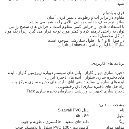
شود.
قوی و بادوام
مقاوم در برابر آب و رطوبت ، تمیز کردن آسان
ساتن نرم صاف جذابیت زیبایی بالایی را به شما می بخشد
با استفاده عادی از خراش کمی مقاوم است ، خراش های سطح را می
توان به راحتی ترمیم کرد و کمتر مورد توجه قرار می گیرد زیرا رنگ مواد
در کل محصول است
در طول 8 و 4 پا ، طول سفارشی موجود است
سازگار با لوازم جانبی slatwall استاندارد
برنامه های کاربردی:
ذخیره سازی دیوار گاراژ ، پانل های سیستم دیواره زیرزمین گاراژ ، ایده
های ذخیره سازی شلوار ، ایده های ذخیره ابزار ،
ایده های سازمان صنایع دستی اتاق ، ایده های ذخیره سازی مرکز پت ،
راه حل های ذخیره سازی اتاق رختشویی ،
ذخیره سازی تجهیزات ورزشی ، سازمان ذخیره سازی Tack
مشخصات فنی:
نام
پانل Slatwall PVC
طول
4ft ، 8ft
رنگ
دانه های سفید ، خاکستری ، طوپه و چوب
مؤلفه مواد
کامپوزیت PVC 100٪ سلول یا پلاستیک چوب