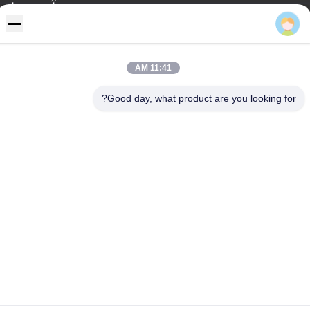
آدرس ما
خطاب
NO 355 Zhiyuan Road، Wukang Town، Deqing County، استان
ژجیانگ، چین
11:41 AM
تلفن
Good day, what product are you looking for?
86-572-8080336
سیاست حفظ حریم
|
نقشه سایت
چین خوب کیفیت پانل های دیوار پی وی سی عرضه کننده. حقوق چاپ
-2026 Zhejiang Huaxiajie Macromolecule Building Material Co.,
Ltd. . همه حقوق محفوظ است.