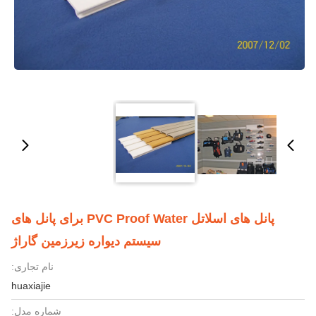
پانل های اسلاتل PVC Proof Water برای پانل های
سیستم دیواره زیرزمین گاراژ
نام تجاری:
huaxiajie
شماره مدل: