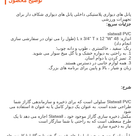
توضیح محصول
پانل های دیواری پلاستیکی داخلی پانل های دیواری شکاف دار برای
تجهیزات ورزشی
جزئیات سریع:
slatwall PVC
اندازه: 48 "L x 3/4" T x 12 "W (طول را می توان در سفارشی سازی
انجام داد)
رنگ: سفید ، خاکستری ، طوپ و دانه چوب؛
1. به راحتی به دیواره خشک و یا گل میخ سوار می شوید.
2. تمیز کردن با دوام آسان.
3. همه لوازم جانبی در دسترس هستند.
زبان و شیار ، بالا و پایین برای برنامه های بزرگ.
شرح:
Slatwall PVC سلولی است که برای ذخیره و سازماندهی گاراژ شما
طراحی شده است.
به عنوان یک دیوار کامل یا به عنوان a استفاده می
شود
مکمل ذخیره سازی گاراژ موجود خود ، Slatwall اجازه می دهد تا یک
طرح منعطف است که به راحتی با شما سازگار است
نیاز به ذخیره سازی
با آویزان کردن همه چیز از ابزارهای قدرت گرفته تا چنگالها تا کابینت های