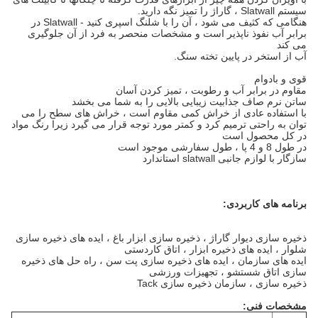
سیستم Slatwall ، گاراژ را تمیز نگه دارید.
هنگامی که کثیف می شود ، آن را با شلنگ اسپری کنید - Slatwall در
برابر آب نفوذ ناپذیر است و مشخصات منحصر به فرد از آن جلوگیری
می کند
آب از استخر در پایین تخته سنگ.
قوی و بادوام
مقاوم در برابر آب و رطوبت ، تمیز کردن آسان
ساتن نرم صاف جذابیت زیبایی بالایی را به شما می بخشد
با استفاده عادی از خراش کمی مقاوم است ، خراش های سطح را می
توان به راحتی ترمیم کرد و کمتر مورد
توجه قرار می گیرد
زیرا رنگ مواد
در کل محصول است
در طول 8 و 4 پا ، طول سفارشی موجود است
سازگار با لوازم جانبی slatwall استاندارد
برنامه های کاربردی:
ذخیره سازی دیوار گاراژ ، ذخیره سازی ابزار باغ ، ایده های ذخیره سازی
شلوار ، ایده های ذخیره ابزار ، اتاق کاردستی
ایده های سازمان ، ایده های ذخیره سازی پت سن ، راه حل های ذخیره
سازی اتاق شستشو ، تجهیزات ورزشی
ذخیره سازی ، سازمان ذخیره سازی Tack
مشخصات فنی: