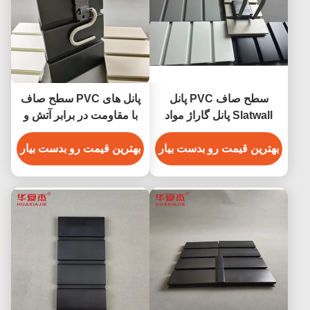
سطح صاف PVC پانل
پانل های PVC سطح صاف
Slatwall پانل گاراژ مواد
با مقاومت در برابر آتش و
دکوراسیون داخلی
نصب آسان
بهترین قیمت رو بدست بیار
بهترین قیمت رو بدست بیار