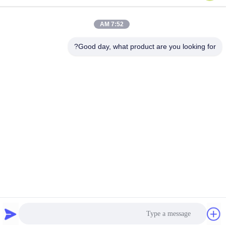
NO 355 Zhiyuan Road، Wukang Town، Deqing County، استان
ژجیانگ، چین
7:52 AM
تلفن
Good day, what product are you looking for?
86-572-8080336
سیاست حفظ حریم
|
نقشه سایت
چین خوب کیفیت پانل های دیوار پی وی سی عرضه کننده. حقوق چاپ
-2026 Zhejiang Huaxiajie Macromolecule Building Material Co.,
Ltd. . همه حقوق محفوظ است.