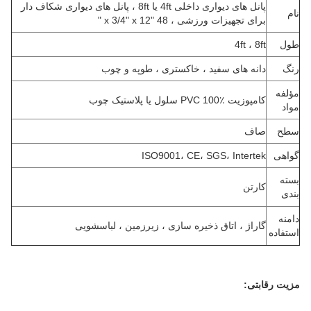
پانل های دیواری داخلی 4ft یا 8ft ، پانل های دیواری شکاف دار
نام
برای تجهیزات ورزشی ، 48 "x 3/4" x 12 "
طول
4ft ، 8ft
رنگ
دانه های سفید ، خاکستری ، طوپه و چوب
مؤلفه
کامپوزیت PVC 100٪ سلول یا پلاستیک چوب
مواد
سطح
صاف
گواهی
ISO9001، CE، SGS، Intertek
بسته
کارتن
بندی
دامنه
گاراژ ، اتاق ذخیره سازی ، زیرزمین ، لباسشویی
استفاده
مزیت رقابتی: