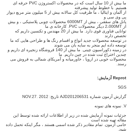
ما بیش از 10 سال است که در محصولات اکستروژن PVC حرفه ای
هستیم.
با خطوط تولید پیشرفته
از آلمان و ایتالیا ، ما ظرفیت کل سالانه بیش از 5 میلیون متر مربع دیوار
پی وی سی و
پانل های سقفی ، بیش از 6000MT محصولات چوبی پلاستیکی ، و بیش
از 2،000MT دیگر محصولات PVC.
کارخانه ی ما
توانایی فناوری قوی دارد.
ما بیش از 20 مهندس و تکنسین داریم که
تخصص دارند
در توسعه محصولات جدید
انواع و اقسام رنگ ها و طراحی هایی که ما
توسعه داده ایم منجر به سایه بان می شوند
در زمینه دکوراسیون چینی.
ما بیش از 140 فروشگاه زنجیره ای داریم و
چندین اختراع ثبت شده در چین داریم.
ما
محصولات خوبی در اروپا ، خاورمیانه و آمریکای شمالی به فروش می
رسند.
Reprot آزمایش:
SGS
گزارش آزمون شماره AJD201206531 تاریخ: NOV.27.
2012
V. نمونه های نمونه
جزئیات نمونه آزمایش شده در زیر از اطلاعات ارائه شده توسط این
مقاله تهیه شده است
حامی آزمون.
تمام مقادیر ذکر شده اسمی هستند ، مگر اینکه تحمل داده
شود.