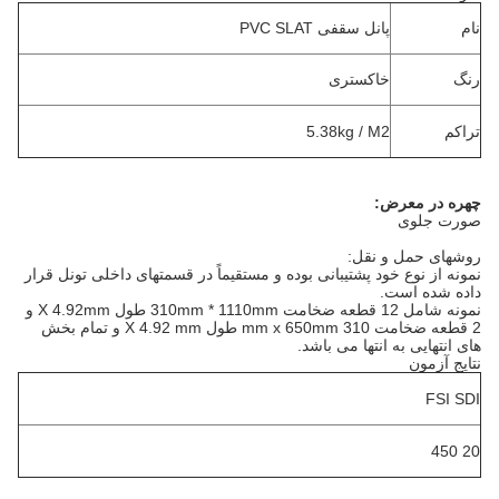
نام
پانل سقفی PVC SLAT
رنگ
خاکستری
تراکم
5.38kg / M2
چهره در معرض:
صورت جلوی
روشهای حمل و نقل:
نمونه از نوع خود پشتیبانی بوده و مستقیماً در قسمتهای داخلی تونل قرار
داده شده است.
نمونه شامل 12 قطعه ضخامت 310mm * 1110mm طول X 4.92mm و
2 قطعه ضخامت 310 mm
x 650mm طول X 4.92 mm و تمام بخش
های انتهایی به انتها می باشد.
نتایج آزمون
FSI SDI
20 450