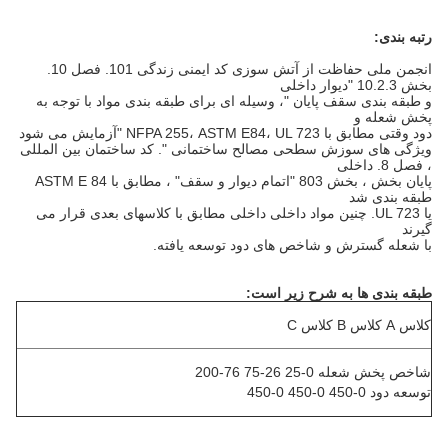
رتبه بندی:
انجمن ملی حفاظت از آتش سوزی کد ایمنی زندگی 101. فصل 10.
بخش 10.2.3 "دیوار داخلی
و
طبقه بندی سقف پایان "، وسیله ای برای طبقه بندی مواد با توجه به
پخش شعله و
دود
وقتی مطابق با NFPA 255، ASTM E84، UL 723 "آزمایش می شود
ویژگی های
سوزش سطحی
مصالح ساختمانی ". کد ساختمان بین المللی
، فصل 8. داخلی
پایان بخش ، بخش 803 "اتمام دیوار و سقف" ،
مطابق با ASTM E 84
طبقه بندی
شد
یا UL 723. چنین مواد داخلی داخلی
مطابق با کلاسهای
بعدی قرار
می
گیرند
با شعله گسترش و شاخص های دود توسعه یافته.
طبقه بندی ها به شرح زیر است:
کلاس A کلاس B کلاس C
شاخص پخش شعله 0-25 26-75 76-200
توسعه دود 0-450 0-450 0-450