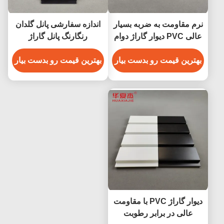
نرم مقاومت به ضربه بسیار
اندازه سفارشی پانل گلدان
عالی PVC دیوار گاراژ دوام
رنگارنگ پانل گاراژ
PVC Balck Slatwall
دکوراسیون دیوار داخلی
بهترین قیمت رو بدست بیار
بهترین قیمت رو بدست بیار
دیوار گاراژ PVC با مقاومت
عالی در برابر رطوبت