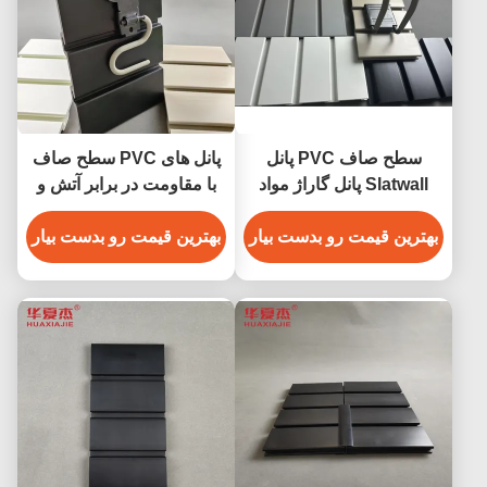
سطح صاف PVC پانل
پانل های PVC سطح صاف
Slatwall پانل گاراژ مواد
با مقاومت در برابر آتش و
دکوراسیون داخلی
نصب آسان
بهترین قیمت رو بدست بیار
بهترین قیمت رو بدست بیار