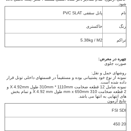
شود.
نام
پانل سقفی PVC SLAT
رنگ
خاکستری
تراکم
5.38kg / M2
چهره در معرض:
صورت جلوی
روشهای حمل و نقل:
نمونه از نوع خود پشتیبانی بوده و مستقیماً در قسمتهای داخلی تونل قرار
داده شده است.
نمونه شامل 12 قطعه ضخامت 310mm * 1110mm طول X 4.92mm و
2 قطعه ضخامت 310 mm
x 650mm طول X 4.92 mm و تمام بخش
های انتهایی به انتها می باشد.
نتایج آزمون
FSI SDI
20 450