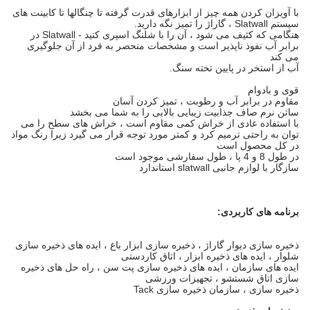
با آویزان کردن همه چیز از ابزارهای قدرت گرفته تا چنگالها تا کابینت های
سیستم Slatwall ، گاراژ را تمیز نگه دارید.
هنگامی که کثیف می شود ، آن را با شلنگ اسپری کنید - Slatwall در
برابر آب نفوذ ناپذیر است و مشخصات منحصر به فرد از آن جلوگیری
می کند
آب از استخر در پایین تخته سنگ.
قوی و بادوام
مقاوم در برابر آب و رطوبت ، تمیز کردن آسان
ساتن نرم صاف جذابیت زیبایی بالایی را به شما می بخشد
با استفاده عادی از خراش کمی مقاوم است ، خراش های سطح را می
توان به راحتی ترمیم کرد و کمتر مورد
توجه قرار می گیرد
زیرا رنگ مواد
در کل محصول است
در طول 8 و 4 پا ، طول سفارشی موجود است
سازگار با لوازم جانبی slatwall استاندارد
برنامه های کاربردی:
ذخیره سازی دیوار گاراژ ، ذخیره سازی ابزار باغ ، ایده های ذخیره سازی
شلوار ، ایده های ذخیره ابزار ، اتاق کاردستی
ایده های سازمان ، ایده های ذخیره سازی پت سن ، راه حل های ذخیره
سازی اتاق شستشو ، تجهیزات ورزشی
ذخیره سازی ، سازمان ذخیره سازی Tack