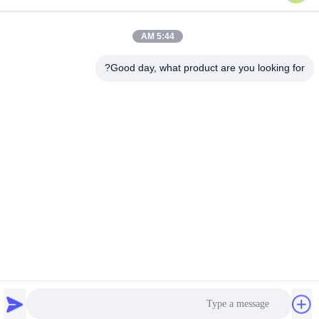
خطاب
NO 355 Zhiyuan Road، Wukang Town، Deqing County، استان
ژجیانگ، چین
5:44 AM
تلفن
Good day, what product are you looking for?
86-572-8080336
سیاست حفظ حریم
|
نقشه سایت
چین خوب کیفیت پانل های دیوار پی وی سی عرضه کننده. حقوق چاپ
-2026 Zhejiang Huaxiajie Macromolecule Building Material Co.,
Ltd. . همه حقوق محفوظ است.