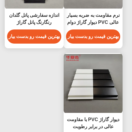
نرم مقاومت به ضربه بسیار
اندازه سفارشی پانل گلدان
عالی PVC دیوار گاراژ دوام
رنگارنگ پانل گاراژ
PVC Balck Slatwall
دکوراسیون دیوار داخلی
بهترین قیمت رو بدست بیار
بهترین قیمت رو بدست بیار
دیوار گاراژ PVC با مقاومت
عالی در برابر رطوبت