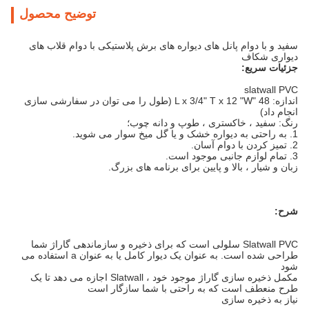
توضیح محصول
سفید و با دوام پانل های دیواره های برش پلاستیکی با دوام قلاب های
دیواری شکاف
جزئیات سریع:
slatwall PVC
اندازه: 48 "L x 3/4" T x 12 "W (طول را می توان در سفارشی سازی
انجام داد)
رنگ: سفید ، خاکستری ، طوپ و دانه چوب؛
1. به راحتی به دیواره خشک و یا گل میخ سوار می شوید.
2. تمیز کردن با دوام آسان.
3. تمام لوازم جانبی موجود است.
زبان و شیار ، بالا و پایین برای برنامه های بزرگ.
شرح:
Slatwall PVC سلولی است که برای ذخیره و سازماندهی گاراژ شما
طراحی شده است.
به عنوان یک دیوار کامل یا به عنوان a استفاده می
شود
مکمل ذخیره سازی گاراژ موجود خود ، Slatwall اجازه می دهد تا یک
طرح منعطف است که به راحتی با شما سازگار است
نیاز به ذخیره سازی