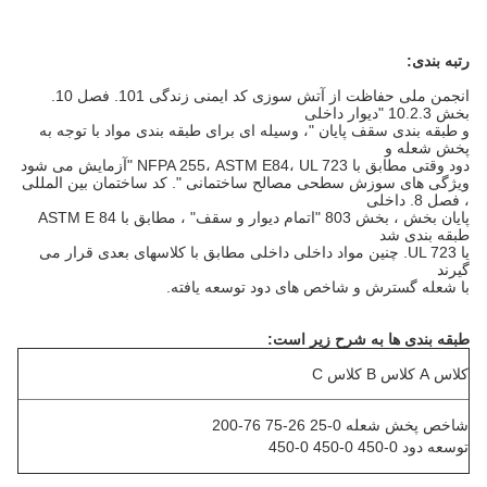
رتبه بندی:
انجمن ملی حفاظت از آتش سوزی کد ایمنی زندگی 101. فصل 10.
بخش 10.2.3 "دیوار داخلی
و
طبقه بندی سقف پایان "، وسیله ای برای طبقه بندی مواد با توجه به
پخش شعله و
دود
وقتی مطابق با NFPA 255، ASTM E84، UL 723 "آزمایش می شود
ویژگی های
سوزش سطحی
مصالح ساختمانی ". کد ساختمان بین المللی
، فصل 8. داخلی
پایان بخش ، بخش 803 "اتمام دیوار و سقف" ،
مطابق با ASTM E 84
طبقه بندی
شد
یا UL 723. چنین مواد داخلی داخلی
مطابق با کلاسهای
بعدی قرار
می
گیرند
با شعله گسترش و شاخص های دود توسعه یافته.
طبقه بندی ها به شرح زیر است:
کلاس A کلاس B کلاس C
شاخص پخش شعله 0-25 26-75 76-200
توسعه دود 0-450 0-450 0-450