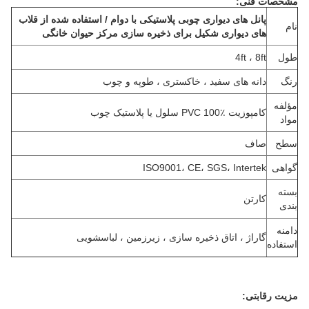
مشخصات فنی:
پانل های دیواری چوبی پلاستیکی با دوام / استفاده شده از قلاب
نام
های دیواری شکیل برای ذخیره سازی مرکز حیوان خانگی
طول
4ft ، 8ft
رنگ
دانه های سفید ، خاکستری ، طوپه و چوب
مؤلفه
کامپوزیت PVC 100٪ سلول یا پلاستیک چوب
مواد
سطح
صاف
گواهی
ISO9001، CE، SGS، Intertek
بسته
کارتن
بندی
دامنه
گاراژ ، اتاق ذخیره سازی ، زیرزمین ، لباسشویی
استفاده
مزیت رقابتی: