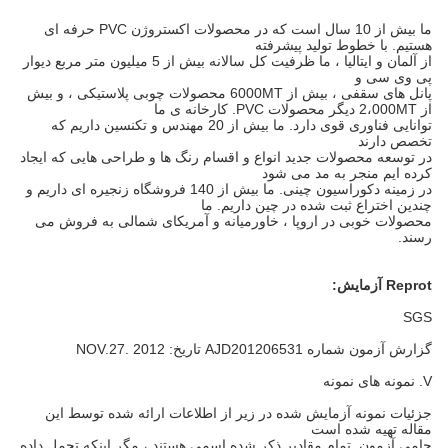
ما بیش از 10 سال است که در محصولات اکستروژن PVC حرفه ای
هستیم.
با خطوط تولید پیشرفته
از آلمان و ایتالیا ، ما ظرفیت کل سالانه بیش از 5 میلیون متر مربع دیوار
پی وی سی و
پانل های سقفی ، بیش از 6000MT محصولات چوبی پلاستیکی ، و بیش
از 2،000MT دیگر محصولات PVC.
کارخانه ی ما
توانایی فناوری قوی دارد.
ما بیش از 20 مهندس و تکنسین داریم که
تخصص دارند
در توسعه محصولات جدید
انواع و اقسام رنگ ها و طراحی هایی که ایجاد
کرده ایم منجر به مد می شود
در زمینه دکوراسیون چینی.
ما بیش از 140 فروشگاه زنجیره ای داریم و
چندین اختراع ثبت شده در چین داریم.
ما
محصولات خوبی در اروپا ، خاورمیانه و آمریکای شمالی به فروش می
رسند.
Reprot آزمایش:
SGS
گزارش آزمون شماره AJD201206531 تاریخ: NOV.27.
2012
V. نمونه های نمونه
جزئیات نمونه آزمایش شده در زیر از اطلاعات ارائه شده توسط این
مقاله تهیه شده است
حامی آزمون.
تمام مقادیر ذکر شده اسمی هستند ، مگر اینکه تحمل داده