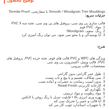
توضیح محصول
Smooth / Woodgrain Trim Mouldings با سفارشی، Termite-Proof
جزئیات سریع:
قالب سازی پی وی سی، پروفیل های پی وی سی، تخته سه لا PVC
1. مواد: PVC فوم
2. رنگ: سفید، Woodgrain؛
3. آیا پوسیدگی و یا محو نمی شود، می توان رنگ آمیزی کرد
شرح:
ویژگی های WPC و PVC قالب های فوم، تخته خرده PVC، پروفیل های
PVC، قالب وینیل، اکستروژن پی وی سی
مشخصات، قالب بیرونی:
1. طول عمر گارانتی بدون گارانتی
2. نمی شکاف، تقسیم و یا پیچ و تاب نیست
3. بدون آسیب رساندن به حشرات و آماده نصب
4. کارخانه کاربردی Readi-Finish
5. نگهداری کم
6. مواد رطوبت و مواد ترمیتی
7. بهره وری انرژی بالا • قابلیت تبدیل با رنگ روغن یا لاتکس
8. آیا قالب و خمیر را تحریک نمی کند
9. با تجهیزات استاندارد چوب کار می کند