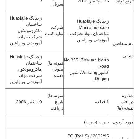
تاریخ تولید
25 سپتامبر 2006
/
سریال.
ژجیانگ Huaxiajie
ژجیانگ Huaxiajie
ساختمان
Macromolecule
شرکت
ماکرومولکول
ساختمان مواد شرکت،
تولید کننده
شرکت مواد،
آموزشی ویبولیتین
آموزشی ویبولیتین
نام متقاضی
نشانی
ژجیانگ Huaxiajie
No.355، Zhiyuan North
نمونه ها)
ساختمان
Road
تحویل
ماکرومولکول
کشور Wukang، شهر
دهنده
شرکت مواد،
Deqing.
آموزشی ویبولیتین
شماره
نمونه ها)
دریافت
1 قطعه
تاریخ
10 اکتبر 2006
نمونه (ها)
دریافت
مورد آزمون
سرب (سرب)
2002/95 / EC (RoHS)