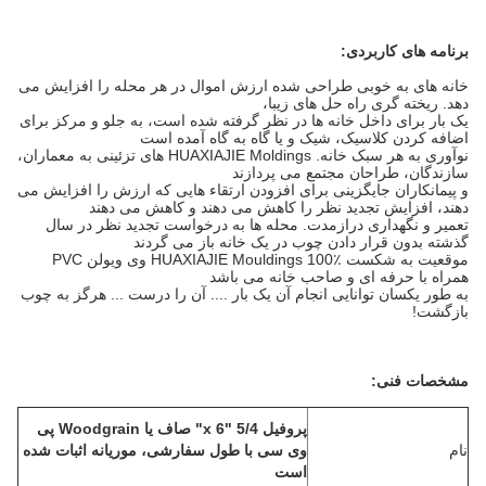
برنامه های کاربردی:
خانه های به خوبی طراحی شده ارزش اموال در هر محله را افزایش می
دهد.
ریخته گری راه حل های زیبا،
یک بار برای داخل خانه ها در نظر گرفته شده است، به جلو و مرکز برای
اضافه کردن کلاسیک، شیک و یا گاه به گاه آمده است
نوآوری به هر سبک خانه.
HUAXIAJIE Moldings های تزئینی به معماران،
سازندگان، طراحان مجتمع می پردازند
و پیمانکاران جایگزینی برای افزودن ارتقاء هایی که ارزش را افزایش می
دهند، افزایش تجدید نظر را کاهش می دهند و کاهش می دهند
تعمیر و نگهداری درازمدت.
محله ها به درخواست تجدید نظر در سال
گذشته بدون قرار دادن چوب در یک خانه باز می گردند
موقعیت به شکست
HUAXIAJIE Mouldings 100٪ وی ویولن PVC
همراه با حرفه ای و صاحب خانه می باشد
به طور یکسان توانایی انجام آن یک بار .... آن را درست ... هرگز به چوب
بازگشت!
مشخصات فنی:
پروفیل 5/4 "x 6" صاف یا Woodgrain پی
نام
وی سی با طول سفارشی، موریانه اثبات شده
است