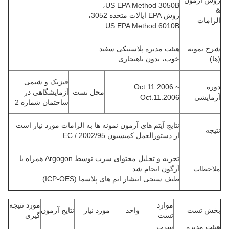
روش آزمون
US EPA Method 3050B،
&
روش EPA ایالات متحده 3052،
الزامات
US EPA Method 6010B
شرح نمونه
هیئت مدیره پلاستیکی سفید.
(ها)
خوب، بدون ناهنجاری.
فیزیک و شیمی
دوره
Oct.11.2006 ~
محل تست
آزمایشگاهی در
آزمایشی
Oct.11.2006
ساختمان شماره 2
نتایج آیتم های آزمون نمونه ها به
الزامات مورد نیاز است
نتیجه
از
دستورالعمل
کمیسیون
2002/95 / EC.
تجزیه و تحلیل محتوای سرب توسط Argogon همراه با
ملاحظات
آرگون انجام شد
طیف سنجی
انتشار اتم های پلاسما
(ICP-OES).
موارد
مورد نتیجه
بخش تست
واحد
مورد نیاز
نتایج آزمون
تست
گیری
هیئت مدیره
سرب