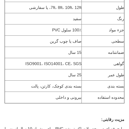
طول
7ft، 8ft، 10ft، 12ft، یا سفارشی
رنگ
سفید
جزء مواد
100٪ سلول PVC
سطحی
صاف یا چوب گرین
ضمانتنامه
15 سال
گواهی
ISO9001، ISO14001، CE، SGS
طول عمر
25 سال
بسته بندی
بسته بندی کوچک، کارتن، پالت
محدوده استفاده
بیرونی و داخلی
مزیت رقابتی:
ما حرفه ای در محصولات اکستروژن PVC برای بیش از 10 سال است.
با