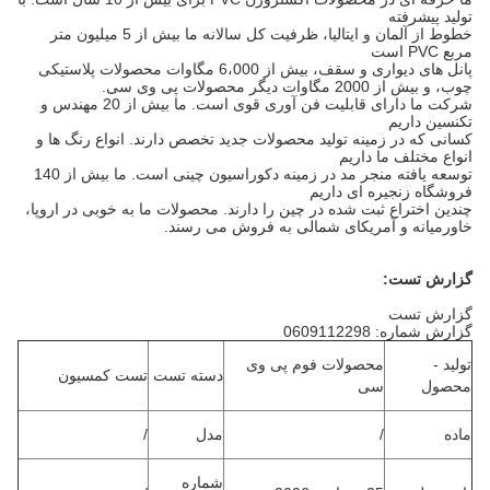
تولید پیشرفته
خطوط از آلمان و ایتالیا، ظرفیت کل سالانه ما بیش از 5 میلیون متر
مربع PVC است
پانل های دیواری و سقف، بیش از 6،000 مگاوات محصولات پلاستیکی
چوب، و بیش از 2000 مگاوات دیگر محصولات پی وی سی.
شرکت ما دارای قابلیت فن آوری قوی است.
ما بیش از 20 مهندس و
تکنسین داریم
کسانی که در زمینه تولید محصولات جدید تخصص دارند.
انواع رنگ ها و
انواع مختلف ما داریم
توسعه یافته منجر مد در زمینه دکوراسیون چینی است.
ما بیش از 140
فروشگاه زنجیره ای داریم
چندین اختراع ثبت شده در چین را دارند.
محصولات ما به خوبی در اروپا،
خاورمیانه و آمریکای شمالی به فروش می رسند.
گزارش تست:
گزارش تست
گزارش شماره: 0609112298
تولید -
محصولات فوم پی وی
دسته تست
تست کمسیون
محصول
سی
ماده
/
مدل
/
شماره