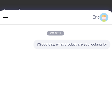
آدرس ما
Eric
خطاب
NO 355 Zhiyuan Road، Wukang Town، Deqing County، استان
ژجیانگ، چین
9:39 PM
تلفن
Good day, what product are you looking for?
86-572-8080336
سیاست حفظ حریم
|
نقشه سایت
چین خوب کیفیت پانل های دیوار پی وی سی عرضه کننده. حقوق چاپ
-2026 Zhejiang Huaxiajie Macromolecule Building Material Co.,
Ltd. . همه حقوق محفوظ است.