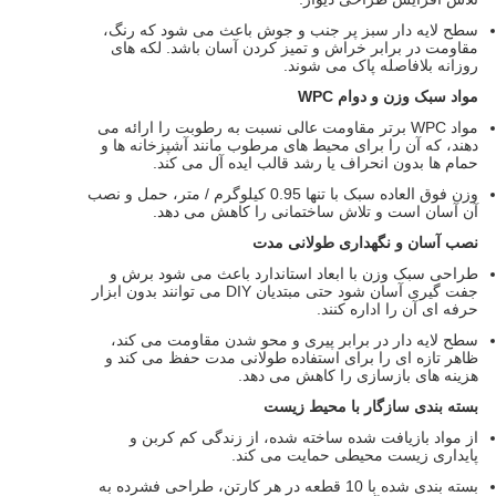
سطح لایه دار سبز پر جنب و جوش باعث می شود که رنگ،
مقاومت در برابر خراش و تمیز کردن آسان باشد. لکه های
روزانه بلافاصله پاک می شوند.
مواد سبک وزن و دوام WPC
مواد WPC برتر مقاومت عالی نسبت به رطوبت را ارائه می
دهند، که آن را برای محیط های مرطوب مانند آشپزخانه ها و
حمام ها بدون انحراف یا رشد قالب ایده آل می کند.
وزن فوق العاده سبک با تنها 0.95 کیلوگرم / متر، حمل و نصب
آن آسان است و تلاش ساختمانی را کاهش می دهد.
نصب آسان و نگهداری طولانی مدت
طراحی سبک وزن با ابعاد استاندارد باعث می شود برش و
جفت گیری آسان شود حتی مبتدیان DIY می توانند بدون ابزار
حرفه ای آن را اداره کنند.
سطح لایه دار در برابر پیری و محو شدن مقاومت می کند،
ظاهر تازه ای را برای استفاده طولانی مدت حفظ می کند و
هزینه های بازسازی را کاهش می دهد.
بسته بندی سازگار با محیط زیست
از مواد بازیافت شده ساخته شده، از زندگی کم کربن و
پایداری زیست محیطی حمایت می کند.
بسته بندی شده با 10 قطعه در هر کارتن، طراحی فشرده به