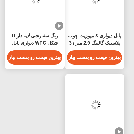
پانل دیواری کامپوزیت چوب
رنگ سفارشی لایه دار U
پلاستیک گالینگ 2.9 متر / 3
شکل WPC دیواری پانل
متر طول سفارشی شده
تزئینات پانل PVC برای
است
بهترین قیمت رو بدست بیار
حمام خانه
بهترین قیمت رو بدست بیار