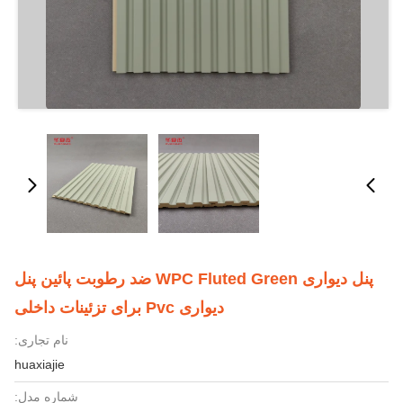
پنل دیواری WPC Fluted Green ضد رطوبت پائین پنل
دیواری Pvc برای تزئینات داخلی
نام تجاری:
huaxiajie
شماره مدل: