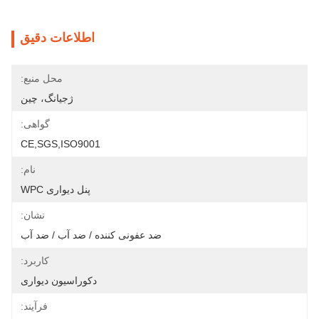
اطلاعات دقیق
محل منبع:
ژجیانگ، چین
گواهی:
CE,SGS,ISO9001
نام:
پنل دیواری WPC
نشان:
ضد عفونی کننده / ضد آب / ضد آب
کاربرد:
دکوراسیون دیواری
فرآیند: