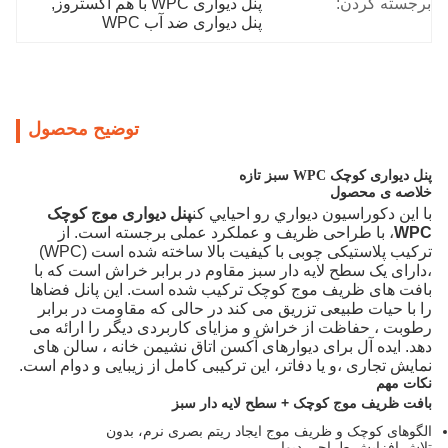
برجسته کردن:
پنل دیواری WPC با هم اکستروز
, 
پنل دیواری ضد آب WPC
توضیح محصول
پنل دیواری کوچک WPC سبز تازه
خلاصه ی محصول
با اين دکوراسيون ديواري رو احيايي کن
پنل دیواری موج کوچک
WPC
، با طراحی ظریف و عملکرد عملی برجسته است. از
ترکیب پلاستیکی چوبی با کیفیت بالا ساخته شده است (WPC)
،دارای یک سطح لایه دار سبز مقاوم در برابر خراش است که با
بافت های ظریف موج کوچک ترکیب شده است. این پانل فضاها
را با حیات طبیعی تزریق می کند در حالی که مقاومت در برابر
رطوبت ، حفاظت از خراش و مزایای کاربردی دیگر را ارائه می
دهد. ایده آل برای دیوارهای آکسن اتاق نشیمن خانه ، سالن های
نمایش تجاری ،و یا دفاتر، این ترکیبی کامل از زیبایی و دوام است.
نکات مهم
بافت ظریف موج کوچک + سطح لایه دار سبز
الگوهای کوچک و ظریف موج ایجاد ریتم بصری نرم، بدون
تلاش افزایش طراحی دیوار.