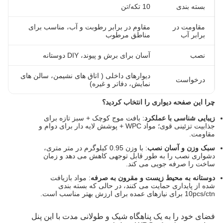
بسته بندی
10 تکه/تن
مقاومت در
مقاوم در برابر رطوبت و آب، مناسب برای
برابر آب
مناطق مرطوب
نصب
آسان برای برش و پیوند، DIY دوستانه
دیوارهای داخلی ( اتاق های نشیمن، سالن های
درخواست
نمایش، دفاتر و غیره)
چرا این صفحه دیواری را انتخاب کردید؟
زیبایی شناسی با عملکرد
: بافت موج کوچک + سبز تازه برای
جذابیت تزئینی قوی؛ مواد WPC + پوشش لایه دار برای دوام و
مقاومت.
سبک وزن و آسان نصب
: با وزن 0.95 کیلوگرم در متر متری،
دشواری نصب را به طور قابل توجهی کاهش می دهد و زمان
ساخت را صرفه جویی می کند.
دوستانه به محیط زیست و مقرون به صرفه
: مواد بازیافت
شده از پایداری حمایت می کنند، در حالی که بسته بندی
10pcs/ctn برای نیازهای عمده برای ارزش بهتر مناسب است.
فضای خود را به یک پناهگاه شیک و طولانی مدت با این پنل