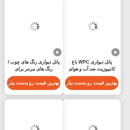
پانل دیواری WPC باغ
پانل دیواری رنگ های چوب /
کامپوزیت ضد آب و هوای
رنگ های مرمر برای
داخلی 200mm X 16mm
دکوراسیون فضای داخلی
بهترین قیمت رو بدست بیار
بهترین قیمت رو بدست بیار
داخلی 2.9 متر / 3 متر طول
موجود