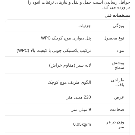
حداقل رساندن آسیب حمل و نقل و نیازهای تزئینات انبوه را
برآورده می کند.
مشخصات فنی
ویژگی
جزئیات
نوع محصول
پنل دیواری موج کوچک WPC
مواد
ترکیب پلاستیکی چوبی با کیفیت بالا (WPC)
پوشش
لایه سبز (مقاوم خراش)
سطح
طراحی
الگوی ظریف موج کوچک
بافت
عرض
220 میلی متر
ضخامت
9 میلی متر
وزن در هر
0.95kg/m
متر