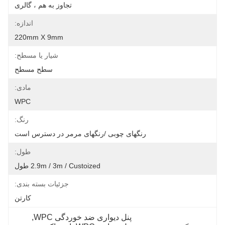
تجاوز به هم ، گالری
اندازه:
220mm X 9mm
شیار یا مسطح:
سطح مسطح
مادی:
WPC
رنگ:
رنگهای چوبی /رنگهای مرمر در دسترس است
طول:
2.9m / 3m / Custoized طول
جزئیات بسته بندی:
کارتن
پنل دیواری ضد خوردگی WPC
, 