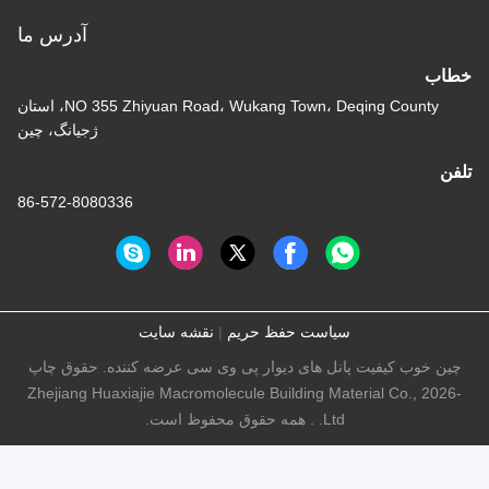
آدرس ما
خطاب
NO 355 Zhiyuan Road، Wukang Town، Deqing County، استان
ژجیانگ، چین
تلفن
86-572-8080336
سیاست حفظ حریم
|
نقشه سایت
چین خوب کیفیت پانل های دیوار پی وی سی عرضه کننده. حقوق چاپ
-2026 Zhejiang Huaxiajie Macromolecule Building Material Co.,
Ltd. . همه حقوق محفوظ است.